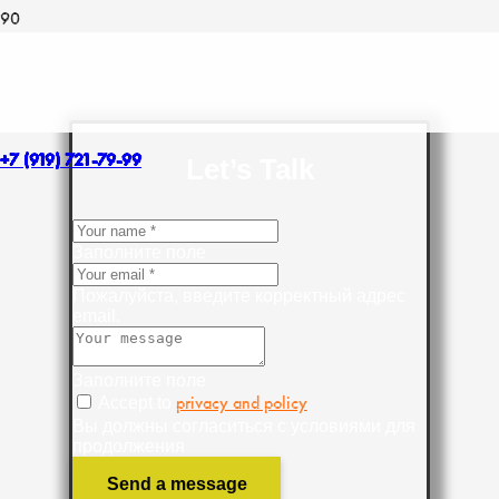
+7 (919) 721-79-99
Let’s Talk
Заполните поле
Пожалуйста, введите корректный адрес
email.
Заполните поле
Accept to
privacy and policy
Вы должны согласиться с условиями для
продолжения
Send a message